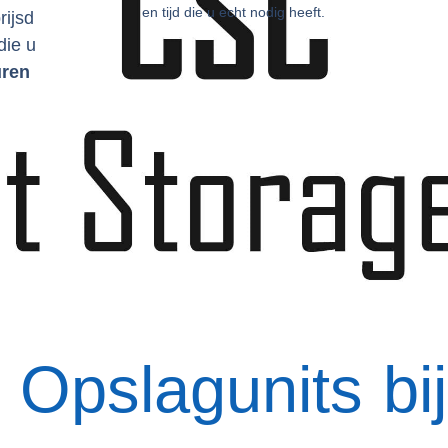
en tijd die u echt nodig heeft.
rijsd
die u
ren
 Opslagunits bi