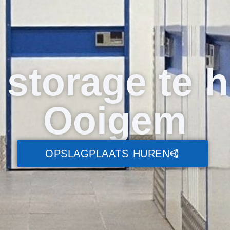
 storage te 
Ooigem
OPSLAGPLAATS HUREN