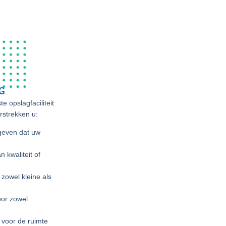
G
e opslagfaciliteit
erstrekken u:
geven dat uw
 kwaliteit of
zowel kleine als
oor zowel
t voor de ruimte