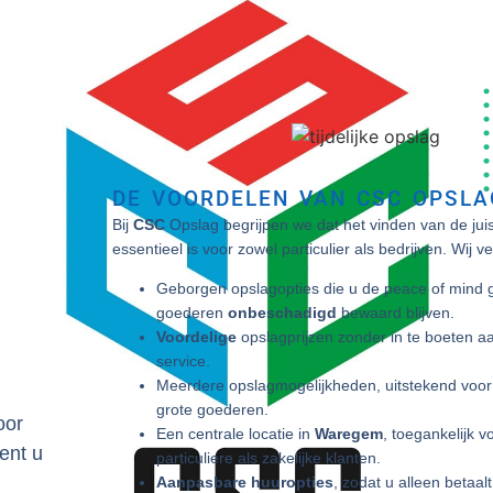
e
DE VOORDELEN VAN CSC OPSLA
Bij
CSC
Opslag begrijpen we dat het vinden van de juist
essentieel is voor zowel particulier als bedrijven. Wij v
Geborgen opslagopties die u de peace of mind 
goederen
onbeschadigd
bewaard blijven.
Voordelige
opslagprijzen zonder in te boeten aan
service.
Meerdere opslagmogelijkheden, uitstekend voor 
grote goederen.
oor
Een centrale locatie in
Waregem
, toegankelijk v
ent u
particuliere als zakelijke klanten.
Aanpasbare huuropties
, zodat u alleen betaal