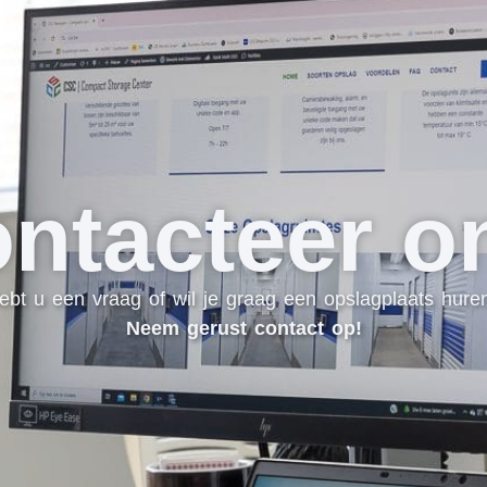
ntacteer o
ebt u een vraag of wil je graag een opslagplaats hure
Neem gerust contact op!