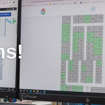
ns!
n?