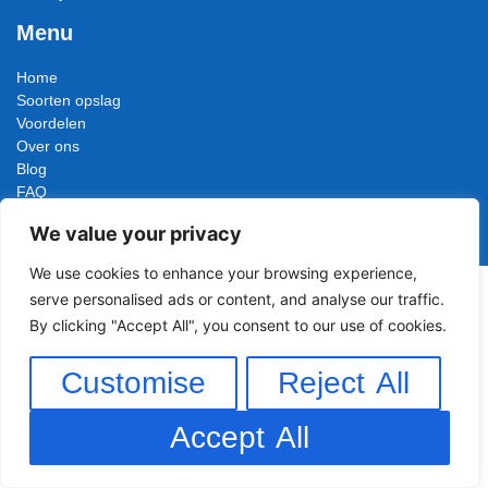
Menu
Home
Soorten opslag
Voordelen
Over ons
Blog
FAQ
Contact
We value your privacy
Unit huren
We use cookies to enhance your browsing experience,
serve personalised ads or content, and analyse our traffic.
By clicking "Accept All", you consent to our use of cookies.
Customise
Reject All
Accept All