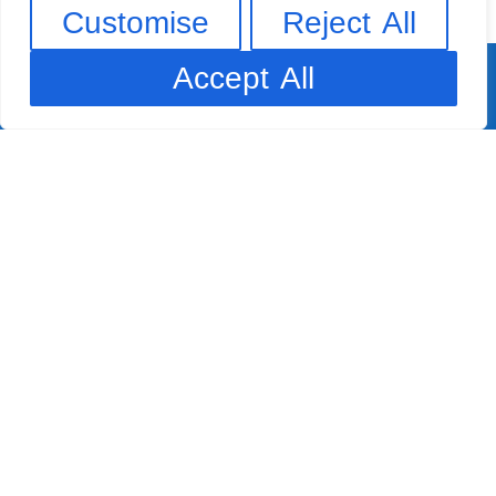
Customise
Reject All
Accept All
Adres
Oude Kassei 28/30 — 8791
Waregem
info@csc.be
056 73 83 83
BTW:
BE0427704573
Openingsuren